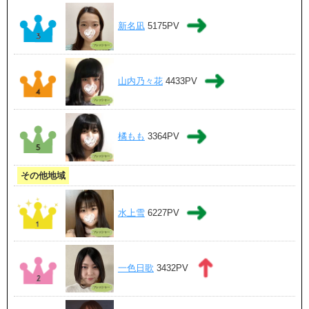
新名凪
5175PV
山内乃々花
4433PV
橘もも
3364PV
その他地域
水上雪
6227PV
一色日歌
3432PV