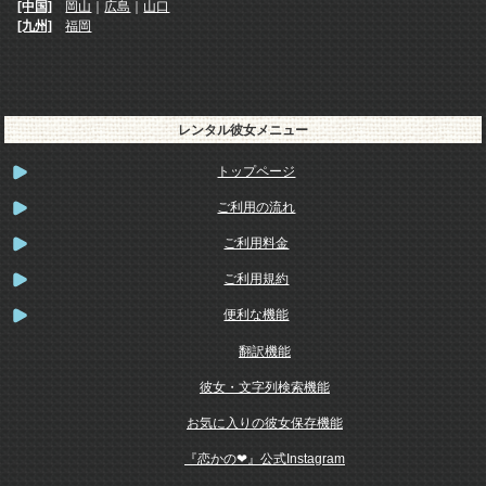
[中国]
岡山
｜
広島
｜
山口
[九州]
福岡
レンタル彼女メニュー
トップページ
ご利用の流れ
ご利用料金
ご利用規約
便利な機能
翻訳機能
彼女・文字列検索機能
お気に入りの彼女保存機能
『恋かの❤』公式Instagram