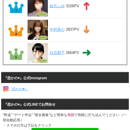
如月ふゆ
3156PV
中村美心
2837PV
白石梨子
2664PV
『恋かの♥』公式Instagram
『恋かの♥』
『恋かの♥』公式LINEでお問合せ
”料金” ”デート申込” ”彼女募集”など簡単な
単語
で気軽に打ち込んでください（一
部自動応答）
・スマホの方は下記をクリック