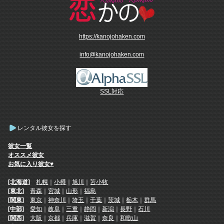
https://kanojohaken.com
info@kanojohaken.com
SSL対応
レンタル彼女を探す
彼女一覧
オススメ彼女
お気に入り彼女♥
[北海道]
札幌
｜
小樽
｜
旭川
｜
苫小牧
[東北]
青森
｜
宮城
｜
山形
｜
福島
[関東]
東京
｜
神奈川
｜
埼玉
｜
千葉
｜
茨城
｜
栃木
｜
群馬
[中部]
愛知
｜
岐阜
｜
三重
｜
静岡
｜
新潟
｜
長野
｜
石川
[関西]
大阪
｜
京都
｜
兵庫
｜
滋賀
｜
奈良
｜
和歌山