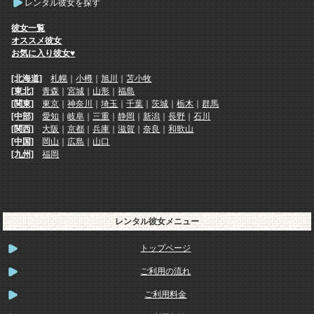
レンタル彼女を探す
彼女一覧
オススメ彼女
お気に入り彼女♥
[北海道]
札幌
｜
小樽
｜
旭川
｜
苫小牧
[東北]
青森
｜
宮城
｜
山形
｜
福島
[関東]
東京
｜
神奈川
｜
埼玉
｜
千葉
｜
茨城
｜
栃木
｜
群馬
[中部]
愛知
｜
岐阜
｜
三重
｜
静岡
｜
新潟
｜
長野
｜
石川
[関西]
大阪
｜
京都
｜
兵庫
｜
滋賀
｜
奈良
｜
和歌山
[中国]
岡山
｜
広島
｜
山口
[九州]
福岡
レンタル彼女メニュー
トップページ
ご利用の流れ
ご利用料金