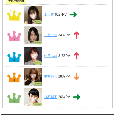
その他地域
水上雪
6227PV
一色日歌
3432PV
如月ふゆ
3156PV
中村美心
2837PV
白石梨子
2664PV